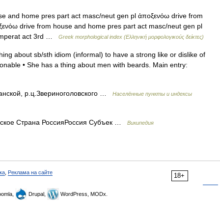
e and home pres part act masc/neut gen pl ἀποξενόω drive from
ξενόω drive from house and home pres part act masc/neut gen pl
imperat act 3rd …
Greek morphological index (Ελληνική μορφολογικούς δείκτες)
ng about sb/sth idiom (informal) to have a strong like or dislike of
onable • She has a thing about men with beards. Main entry:
анской, р.ц.Звериноголовского …
Населённые пункты и индексы
ское Страна РоссияРоссия Субъек …
Википедия
ка
,
Реклама на сайте
18+
omla,
Drupal,
WordPress, MODx.