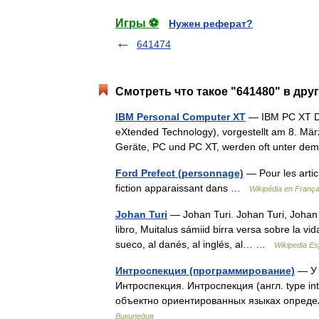
Игры ⚽
Нужен реферат?
641474
Смотреть что такое "641480" в дру
IBM Personal Computer XT
— IBM PC XT De
eXtended Technology), vorgestellt am 8. Mär
Geräte, PC und PC XT, werden oft unter 
Ford Prefect (personnage)
— Pour les arti
fiction apparaissant dans …
Wikipédia en França
Johan Turi
— Johan Turi. Johan Turi, Johan 
libro, Muitalus sámiid birra versa sobre la vid
sueco, al danés, al inglés, al… …
Wikipedia Es
Интроспекция (программирование)
— У 
Интроспекция. Интроспекция (англ. type i
объектно ориентированных языках опреде
Википедия