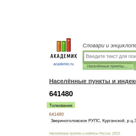
Словари и энциклоп
academic.ru
Населённые пункты и индексы России
Населённые пункты и индек
641480
Толкование
641480
Звериноголовское
РУПС
,
Курганской
,
р
.
ц
.
Населённые
пункты
и
индексы
России
.
2013
.