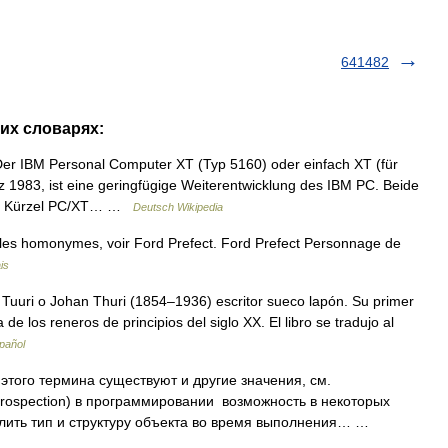
641482
гих словарях:
r IBM Personal Computer XT (Typ 5160) oder einfach XT (für
z 1983, ist eine geringfügige Weiterentwicklung des IBM PC. Beide
dem Kürzel PC/XT… …
Deutsch Wikipedia
cles homonymes, voir Ford Prefect. Ford Prefect Personnage de
is
Tuuri o Johan Thuri (1854–1936) escritor sueco lapón. Su primer
a de los reneros de principios del siglo XX. El libro se tradujo al
pañol
этого термина существуют и другие значения, см.
ntrospection) в программировании возможность в некоторых
лить тип и структуру объекта во время выполнения… …