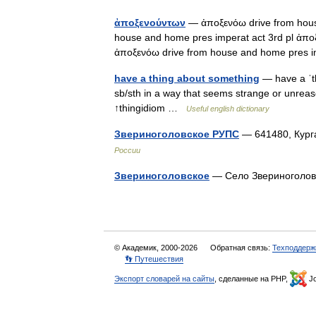
ἀποξενούντων
— ἀποξενόω drive from hous
house and home pres imperat act 3rd pl ἀπο
ἀποξενόω drive from house and home pres 
have a thing about something
— have a ˈthi
sb/sth in a way that seems strange or unreas
↑thingidiom …
Useful english dictionary
Звериноголовское РУПС
— 641480, Кург
России
Звериноголовское
— Село Звериноголов
© Академик, 2000-2026
Обратная связь:
Техподдерж
👣 Путешествия
Экспорт словарей на сайты
, сделанные на PHP,
Jo