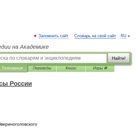
Запомнить сайт
Словарь на свой сайт
RU
едии на Академике
Найти!
Толкования
Переводы
Книги
Игры ⚽
сы России
Звериноголовского